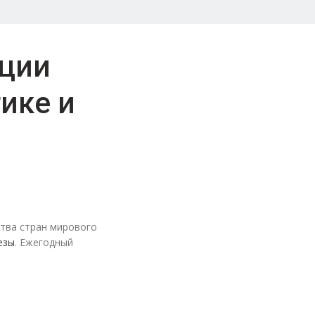
ации
ике и
й
тва стран мирового
езы
. Ежегодный