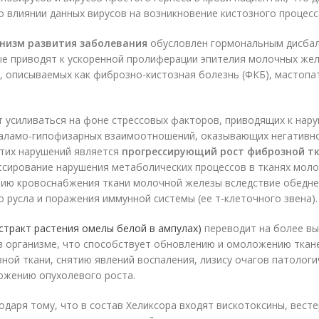
о влиянии данных вирусов на возникновение кистозного процесс
низм развития заболевания
обусловлен гормональным дисбал
ые приводят к ускоренной пролиферации эпителия молочных жел
, описываемых как фиброзно-кистозная болезнь (ФКБ), мастопа
 усиливаться на фоне стрессовых факторов, приводящих к нар
аламо-гипофизарных взаимоотношений, оказывающих негативн
этих нарушений является
прогрессирующий рост фиброзной т
ессирование нарушения метаболических процессов в тканях мол
нию кровоснабжения ткани молочной железы вследствие обедн
 русла и поражения иммунной системы (ее т-клеточного звена).
стракт растения омелы белой в ампулах)
переводит на более вы
в организме, что способствует обновлению и омоложению ткан
ной ткани, снятию явлений воспаления, лизису очагов патолог
ожению опухолевого роста.
одаря тому, что в состав Хеликсора входят вискотоксины, вест