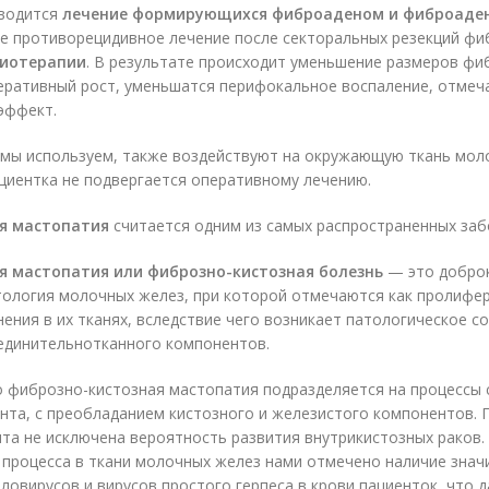
оводится
лечение формирующихся фиброаденом и фиброаде
же противорецидивное лечение после секторальных резекций ф
биотерапии
. В результате происходит уменьшение размеров фи
еративный рост, уменьшатся перифокальное воспаление, отме
эффект.
 мы используем, также воздействуют на окружающую ткань мо
ациентка не подвергается оперативному лечению.
я мастопатия
считается одним из самых распространенных заб
я мастопатия или фиброзно-кистозная болезнь
— это добро
ология молочных желез, при которой отмечаются как пролифер
нения в их тканях, вследствие чего возникает патологическое 
оединительнотканного компонентов.
о фиброзно-кистозная мастопатия подразделяется на процессы
та, с преобладанием кистозного и железистого компонентов. 
та не исключена вероятность развития внутрикистозных раков.
 процесса в ткани молочных желез нами отмечено наличие знач
ловирусов и вирусов простого герпеса в крови пациенток, что