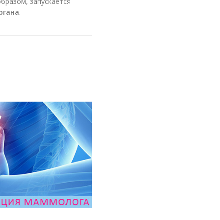
образом, запускается
ргана
.