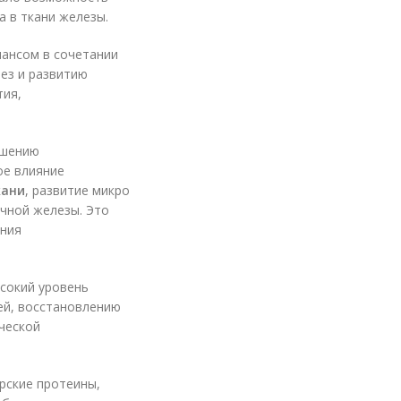
а в ткани железы.
ансом в сочетании
ез и развитию
тия,
ушению
ое влияние
кани
, развитие микро
очной железы. Это
ения
сокий уровень
ей, восстановлению
ической
ерские протеины,