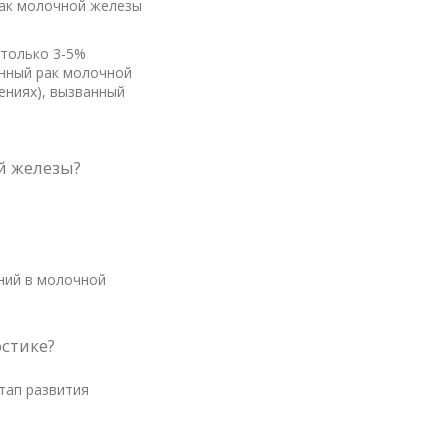
рак молочной железы
 только 3-5%
енный рак молочной
ениях), вызванный
й железы?
ний в молочной
стике?
тап развития