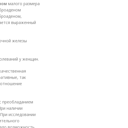
ном
малого размера
иброаденом
броаденом,
чается выраженный
лочной железы
олеваний у женщин.
качественная
ативные, так
соотношение
 с преобладанием
При наличии
 При исследовании
ительного
 дало возможность