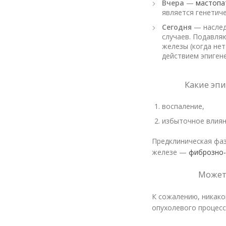
Вчера
—
мастопа
является генетич
Сегодня
— насле
случаев. Подавля
железы (когда нет
действием эпиген
Какие эп
воспаление,
избыточное влиян
Предклиническая фаз
железе —
фиброзно-
Может
К сожалению, никако
опухолевого процесс