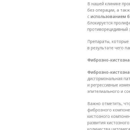
В нашей клинике пр
без операции, а так
с
использованием 
блокируется пролиф
противорецидивный 
Препараты, которые
в результате чего п
Фиброзно-кистозна
Фиброзно-кистозна
дисгормональная пат
и регрессивные изме
эпителиального и с
Важно отметить, чт
фиброзного компонен
кистозного компонен
развития кистозного
количества цитомега