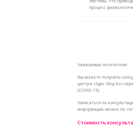
лектины, что привод
процесс физиологиче
Уважаемые посетители!
Вы можете получить конс
центра «Эдис Мед Ко» пер
(COVID-19).
Записаться на консультац
информацию можно по те
Стоимость консульт