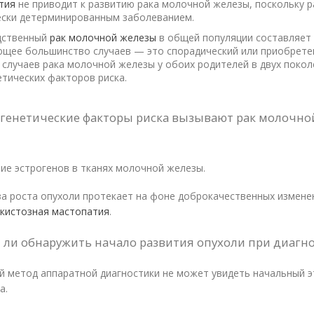
тия
не приводит к развитию рака молочной железы, поскольку 
ески детерминированным заболеванием.
дственный
рак молочной железы
в общей популяции составляет
ющее большинство случаев — это спорадический или приобрет
 случаев рака молочной железы у обоих родителей в двух покол
етических факторов риска.
игенетические факторы риска вызывают рак молочно
ие эстрогенов в тканях молочной железы.
а роста опухоли протекает на фоне доброкачественных измене
кистозная мастопатия
.
 ли обнаружить начало развития опухоли при диагно
й метод аппаратной диагностики не может увидеть начальный э
а.