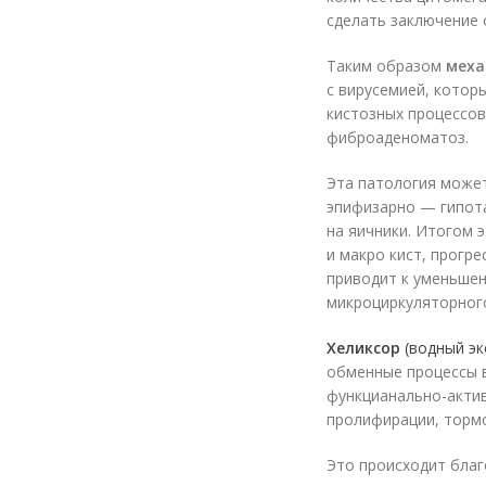
сделать заключение 
Таким образом
меха
с вирусемией, котор
кистозных процессов
фиброаденоматоз.
Эта патология может
эпифизарно — гипот
на яичники. Итогом 
и макро кист, прогр
приводит к уменьше
микроциркуляторного
Хеликсор
(водный эк
обменные процессы 
функцианально-актив
пролифирации, торм
Это происходит благ