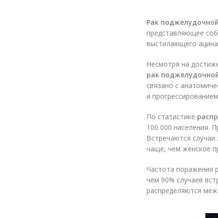
Рак поджелудочно
представляющее собо
выстилающего ацина
Несмотря на достиже
рак поджелудочно
связано с анатомиче
и прогрессированием
По статистике
расп
100 000 населения. 
Встречаются случаи 
чаще, чем женское пр
Частота поражения 
чем 90% случаев вст
распределяются межд