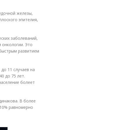
удочной железы,
плоского эпителия,
еских заболеваний,
 онкологии. Это
 быстрым развитием
 до 11 случаев на
0 до 75 лет.
население болеет
инакова. В более
я 10% равномерно