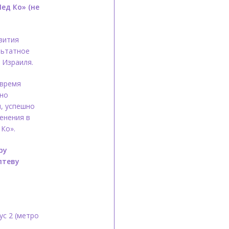
ед Ко» (не
вития
льтатное
 Израиля.
 время
ьно
, успешно
енения в
Ко».
ру
птеву
ус 2 (метро