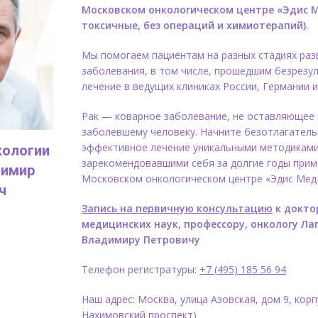
Московском онкологическом центре «Эдис М
токсичные, без операций и химиотерапий).
Мы помогаем пациентам на разных стадиях раз
заболевания, в том числе, прошедшим безрезу
лечение в ведущих клиниках России, Германии и
Рак — коварное заболевание, не оставляющее
заболевшему человеку. Начните безотлагател
эффективное лечение уникальными методиками
кологии
зарекомендовавшими себя за долгие годы прим
димир
Московском онкологическом центре «Эдис Мед 
ч
Запись на первичную консультацию
к докто
медицинских наук, профессору, онкологу Ла
Владимиру Петровичу
Телефон регистратуры:
+7 (495) 185 56 94
Наш адрес: Москва, улица Азовская, дом 9, корп
Нахимовский проспект)