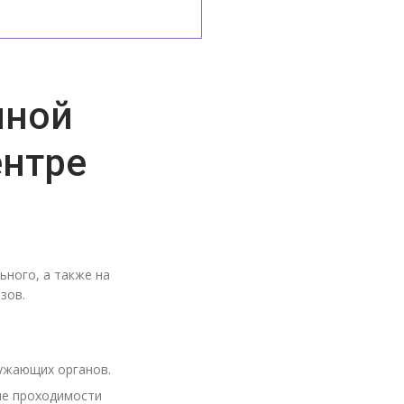
чной
ентре
ьного, а также на
зов.
ужающих органов.
ие проходимости