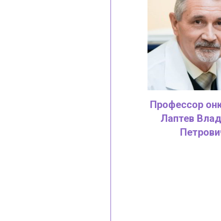
Профессор он
Лаптев Вла
Петрови