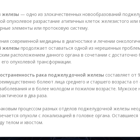
й железы
— одно из злокачественных новообразований поджел
й опухолевое разрастание атипичных клеток железистого или 
рные элементы или протоковую систему.
ния современной медицины в диагностике и лечении онкологич
й железы
продолжает оставаться одной из нерешенных проблем
ским расположением данного органа в сочетании с достаточно
 его опухолевой трансформации.
ространенность рака поджелудочной железы
составляет от 9
Преимущественно болеют лица среднего и старшего возраста от 4
заболевания и в более молодом и пожилом возрасте. Мужское 
актически в два раза.
раковым процессом разных отделов поджелудочной железы неод
речается опухоли с локализацией в головке органа. Оставшиес
у телом и хвостом.