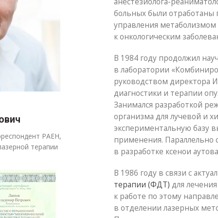
анестезиолога-реаниматоло
больных были отработаны
управления метаболизмом
к онкологическим заболева
В 1984 году продолжил науч
в лаборатории «Комбиниро
руководством директора И
диагностики и терапии опу
Занимался разработкой ре
организма для лучевой и х
ович
экспериментальную базу в
рреспондент РАЕН,
применения. Параллельно 
лазерной терапии
в разработке ксенои аутов
В 1986 году в связи с акт
терапии (ФДТ)
для лечения
к работе по этому направл
в отделении лазерных мето