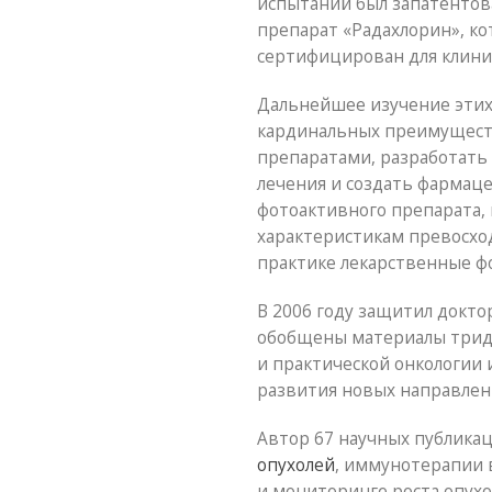
испытаний был запатентов
препарат «Радахлорин», к
сертифицирован для клинич
Дальнейшее изучение этих
кардинальных преимущест
препаратами, разработать
лечения и создать фармац
фотоактивного препарата,
характеристикам превосх
практике лекарственные ф
В 2006 году защитил докто
обобщены материалы тридц
и практической онкологии
развития новых направлени
Автор 67 научных публика
опухолей
, иммунотерапии 
и мониторинге роста опух