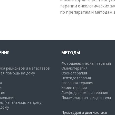
терапии онкологических за
по препаратам и методам в
ЕНИЯ
МЕТОДЫ
Фотодинамическая терапия
ка рецидивов и метастазов
Омелотерапия
ая помощь на дому
Озонотерапия
Пептидотерапия
я
Лазерная терапия
я
Химиотерапия
гия
Лимфодренажная терапия
олевания
Плазмолифтинг лица и тела
ом (капельницы на дому)
 дому
Процедуры и диагностика