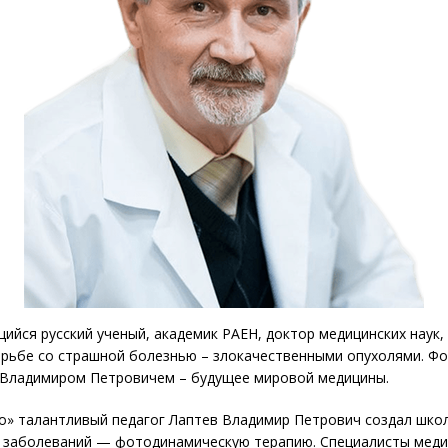
щийся русский ученый, академик РАЕН, доктор медицинских наук
орьбе со страшной болезнью – злокачественными опухолями. Фо
 Владимиром Петровичем – будущее мировой медицины.
Ко» талантливый педагог Лаптев Владимир Петрович создал шко
х заболеваний — фотодинамическую терапию. Специалисты меди