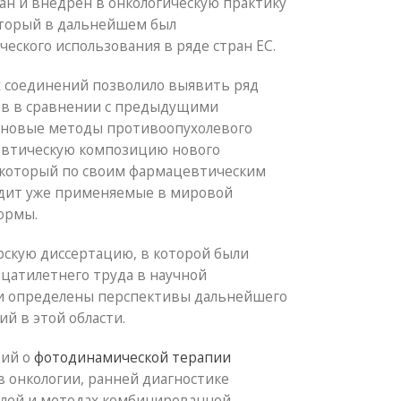
ан и внедрен в онкологическую практику
оторый в дальнейшем был
еского использования в ряде стран ЕС.
 соединений позволило выявить ряд
в в сравнении с предыдущими
 новые методы противоопухолевого
евтическую композицию нового
 который по своим фармацевтическим
одит уже применяемые в мировой
ормы.
рскую диссертацию, в которой были
атилетнего труда в научной
 и определены перспективы дальнейшего
й в этой области.
ций о
фотодинамической терапии
в онкологии, ранней диагностике
олей и методах комбинированной