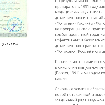
По результатам первых ле
препаратов в 1991 году з
медицинских наук. Работы 
доклинических испытаний 
«Фотогем» (Россия) и «Фото
не прекращая свою практи
комбинированной терапии 
эффективных и безопасных
 (скачать)
доклинические сравнитель
«Фотосенс» (Россия) и его а
Параллельно с этими иссл
в онкологии импульно-прио
(Россия, 1991) и методом 
кишки.
Основные усилия в област
новой нетоксичной и высо
соединений ряда
Хлорина-е