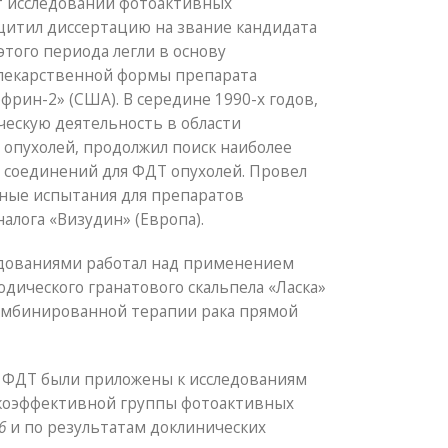
т исследований фотоактивных
ащитил диссертацию на звание кандидата
этого периода легли в основу
лекарственной формы препарата
фрин-2» (США). В середине 1990-х годов,
ческую деятельность в области
опухолей, продолжил поиск наиболее
 соединений для ФДТ опухолей. Провел
ные испытания для препаратов
налога «Визудин» (Европа).
едованиями работал над применением
дического гранатового скальпела «Ласка»
комбинированной терапии рака прямой
и ФДТ были приложены к исследованиям
коэффективной группы фотоактивных
6
и по результатам доклинических