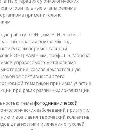
га. На операциях у онкологических
 подготовительные этапы режима
 организма применительно
ниям.
ную работу в ОНЦ им. Н. Н. Блохина
ванной терапии опухолей» под
нститута экспериментальной
холей ОНЦ РАМН им. проф. Л. В. Мороза.
жимов управляемого метаболизма
имиотерапии, создал доказательную
ысокой эффективности этого
с основной тематикой принимал участие
акцин при раках различных локализаций.
уальностью темы
фотодинамической
 онкологических заболеваний приступил
ению и возглавил творческий коллектив
дов диагностики и лечения опухолей.