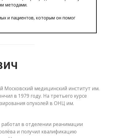
ми методами.
мых и пациентов, которым он помог
вич
-oй Московский медицинский институт им.
ончил в 1979 году. На третьего курсе
азирования опухолей в ОНЦ им.
а работал в отделении реанимации
оролёва и получил квалификацию