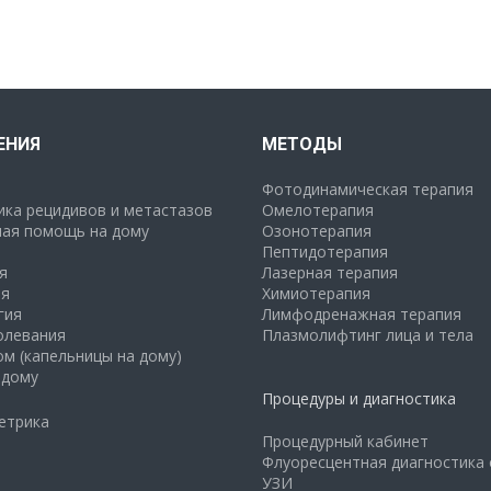
ЕНИЯ
МЕТОДЫ
Фотодинамическая терапия
ка рецидивов и метастазов
Омелотерапия
ая помощь на дому
Озонотерапия
Пептидотерапия
я
Лазерная терапия
я
Химиотерапия
гия
Лимфодренажная терапия
олевания
Плазмолифтинг лица и тела
ом (капельницы на дому)
 дому
Процедуры и диагностика
Процедурный кабинет
Флуоресцентная диагностика
УЗИ