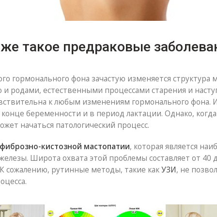
 же такое предраковые заболева
го гормонального фона зачастую изменяется структура 
 и родами, естественными процессами старения и наступ
увствительна к любым изменениям гормонального фона.
 конце беременности и в период лактации. Однако, когд
ожет начаться патологический процесс.
фиброзно-кистозной мастопатии
, которая является на
елезы. Широта охвата этой проблемы составляет от 40 до
 К сожалению, рутинные методы, такие как
УЗИ
, не позв
оцесса.