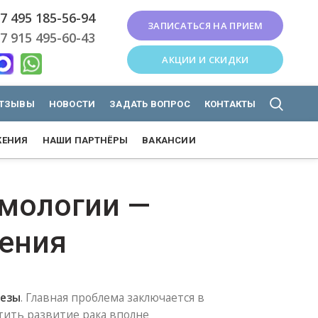
7 495 185-56-94
ЗАПИСАТЬСЯ НА ПРИЕМ
7 915 495-60-43
АКЦИИ И СКИДКИ
ТЗЫВЫ
НОВОСТИ
ЗАДАТЬ ВОПРОС
КОНТАКТЫ
ЖЕНИЯ
НАШИ ПАРТНЁРЫ
ВАКАНСИИ
мологии —
чения
лезы
. Главная проблема заключается в
тить развитие рака вполне