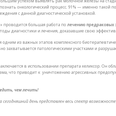
большим успехом выявлять рак молочной железы на стад
спознать онкологический процесс. 91% — именно такой п
ждения с данной диагностической установкой.
» проводится большая работа по
лечению предраковых 
оды диагностики и лечения, доказавшие свою эффективн
я одним из важных этапов комплексного биотерапевтиче
но захватывается патологическими участками и разруша
заключается в использовании препарата хеликсор. Он об
ма, что приводит к уничтожению агрессивных предопух
едить, чем лечить!
на сегодняшний день представлен весь спектр возможност