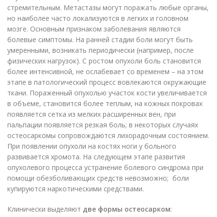
стремительным. Метастазы могут поражать любые органы,
но наиболее часто локализуются в легких и головном
мозге. Основным признаком заболевания являются
болевые симптомы. На ранней стадии боли могут быть
умеренными, возникать периодически (например, после
физических нагрузок). С ростом опухоли боль становится
более интенсивной, не ослабевает со временем – на этом
этапе в патологический процесс вовлекаются окружающие
ткани. Пораженный опухолью участок кости увеличивается
в объеме, становится более теплым, на кожных покровах
появляется сетка из мелких расширенных вен, при
пальпации появляется резкая боль; в некоторых случаях
остеосаркомы сопровождаются лихорадочным состоянием.
При появлении опухоли на костях ноги у больного
развивается хромота. На следующем этапе развития
опухолевого процесса устранение болевого синдрома при
помощи обезболивающих средств невозможно; боли
купируются наркотическими средствами.
Клинически выделяют
две формы остеосарком
: