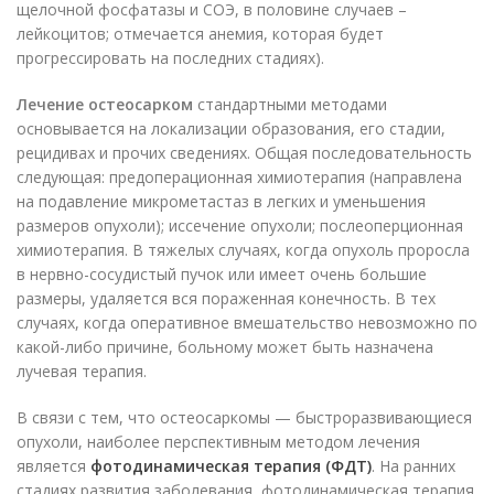
щелочной фосфатазы и СОЭ, в половине случаев –
лейкоцитов; отмечается анемия, которая будет
прогрессировать на последних стадиях).
Лечение остеосарком
стандартными методами
основывается на локализации образования, его стадии,
рецидивах и прочих сведениях. Общая последовательность
следующая: предоперационная химиотерапия (направлена
на подавление микрометастаз в легких и уменьшения
размеров опухоли); иссечение опухоли; послеоперционная
химиотерапия. В тяжелых случаях, когда опухоль проросла
в нервно-сосудистый пучок или имеет очень большие
размеры, удаляется вся пораженная конечность. В тех
случаях, когда оперативное вмешательство невозможно по
какой-либо причине, больному может быть назначена
лучевая терапия.
В связи с тем, что остеосаркомы — быстроразвивающиеся
опухоли, наиболее перспективным методом лечения
является
фотодинамическая терапия (ФДТ)
. На ранних
стадиях развития заболевания фотодинамическая терапия