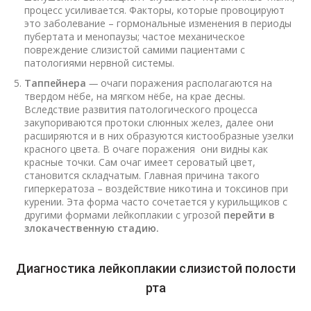
процесс усиливается. Факторы, которые провоцируют
это заболевание – гормональные изменения в периоды
пубертата и менопаузы; частое механическое
повреждение слизистой самими пациентами с
патологиями нервной системы.
Таппейнера
—
очаги поражения располагаются на
твердом нёбе, на мягком нёбе, на крае десны.
Вследствие развития патологического процесса
закупориваются протоки слюнных желез, далее они
расширяются и в них образуются кистообразные узелки
красного цвета. В очаге поражения они видны как
красные точки. Сам очаг имеет сероватый цвет,
становится складчатым. Главная причина такого
гиперкератоза – воздействие никотина и токсинов при
курении. Эта форма часто сочетается у курильщиков с
другими формами лейкоплакии с угрозой
перейти в
злокачественную стадию.
Диагностика лейкоплакии слизистой полости
рта