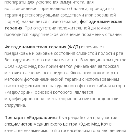
препараты для укрепления иммунитета, для
восстановления гормонального баланса, проводится
терапия регенерирующими средствами (при эрозивной
форме), назначается физиотерапия,
фотодинамическая
терапия
. При отсутствии положительной динамики
проводится хирургическое иссечение пораженных тканей.
Фотодинамическая терапия (ФДТ)
излечивает
предраковые и раковые состояния слизистой полости рта
без хирургического вмешательства. В медицинском центре
ООО «Эдис Мед Ко» применяется уникальная авторская
методика лечения всех видов лейкоплакии полости рта
методом фотодинамической терапии с использованием
высокоэффективного натурального фотосенсибилизатора
«Радахлорин», основой которого является
модифицированная смесь хлоринов из микроводоросли
спирулина.
Препарат «Радахлорин»
был разработан при участии
специалистов медицинского центра «Эдис Мед Ко»
в
качестве незаменимого фотосенсибилизатора для лечения