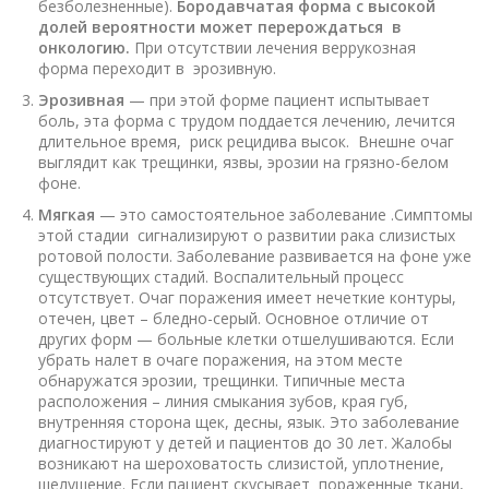
безболезненные).
Бородавчатая форма с высокой
долей вероятности может перерождаться в
онкологию.
При отсутствии лечения веррукозная
форма переходит в эрозивную.
Эрозивная
— при этой форме пациент испытывает
боль, эта форма с трудом поддается лечению, лечится
длительное время, риск рецидива высок. Внешне очаг
выглядит как трещинки, язвы, эрозии на грязно-белом
фоне.
Мягкая
— это самостоятельное заболевание .Симптомы
этой стадии сигнализируют о развитии рака слизистых
ротовой полости. Заболевание развивается на фоне уже
существующих стадий. Воспалительный процесс
отсутствует. Очаг поражения имеет нечеткие контуры,
отечен, цвет – бледно-серый. Основное отличие от
других форм — больные клетки отшелушиваются. Если
убрать налет в очаге поражения, на этом месте
обнаружатся эрозии, трещинки. Типичные места
расположения – линия смыкания зубов, края губ,
внутренняя сторона щек, десны, язык. Это заболевание
диагностируют у детей и пациентов до 30 лет. Жалобы
возникают на шероховатость слизистой, уплотнение,
шелушение. Если пациент скусывает пораженные ткани,